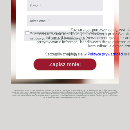
Firma
Adres email
Zaznaczając poniższe zgody, wyraż
Wyrażam zgodę na przetwarzanie moich danych
- przetwarzanie moich danych osobowych przez Wamtechn
informacji handlowych (newsletter), zgodnie z art. 
osobowych w celach marketingowych.
- otrzymywanie informacji handlowych drogą elektronicz
komunikacji elektroniczn
Szczegóły znajdują się w
Polityce prywatności
ora
Zapisz mnie!
*Administratorem danych osobowych jest Wamtechnik Sp. z o.o. z siedzibą w Piasecznie (05-500), ul. Techniczna 2 bud. H, Piaseczno. Dane
podawane w formularzu są przetwarzane w celu przesyłania informacji handlowych (newslettera). Podanie danych jest dobrowolne, ale niezbędne
do realizacji usługi. Dane mogą być przetwarzane do momentu cofnięcia zgody. Osobie, której dane dotyczą, przysługuje prawo dostępu do
danych, ich sprostowania, usunięcia, ograniczenia przetwarzania, przenoszenia danych, wniesienia sprzeciwu oraz cofnięcia zgody – bez wpływu
na zgodność z prawem przetwarzania przed jej cofnięciem.